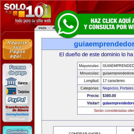
guiaemprendedo
El dueño de este dominio lo ha
Mayusculas:
GUIAEMPRENDE
Minusculas:
guiaemprendedore
Longitud:
17 caracteres
Categorias:
Negocios
,
Portales
Precio:
$380.00
Visitar!
guiaemprendedor
Serán consideradas ofer
R