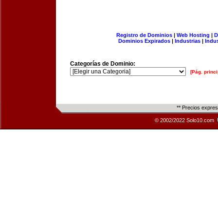
Registro de Dominios
|
Web Hosting
|
D
Dominios Expirados
|
Industrias
|
Indu
Categorías de Dominio:
[Pág. princi
** Precios expre
© 2002/2022 Solo10.com