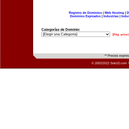
Registro de Dominios
|
Web Hosting
|
D
Dominios Expirados
|
Industrias
|
Indu
Categorías de Dominio:
[Pág. princi
** Precios expre
© 2002/2022 Solo10.com