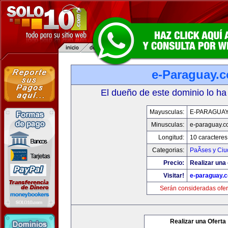
e-Paraguay.
El dueño de este dominio lo ha
Mayusculas:
E-PARAGUA
Minusculas:
e-paraguay.c
Longitud:
10 caracteres
Categorias:
PaÃ­ses y Ci
Precio:
Realizar una 
Visitar!
e-paraguay.
Serán consideradas ofer
Realizar una Oferta