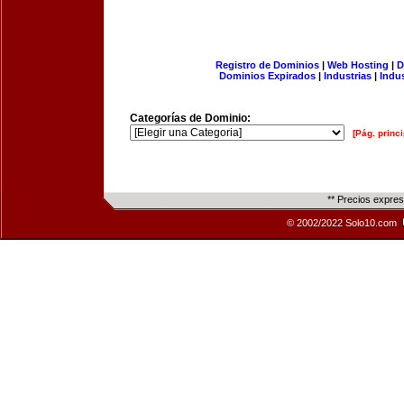
Registro de Dominios
|
Web Hosting
|
D
Dominios Expirados
|
Industrias
|
Indu
Categorías de Dominio:
[Pág. princi
** Precios expre
© 2002/2022 Solo10.com