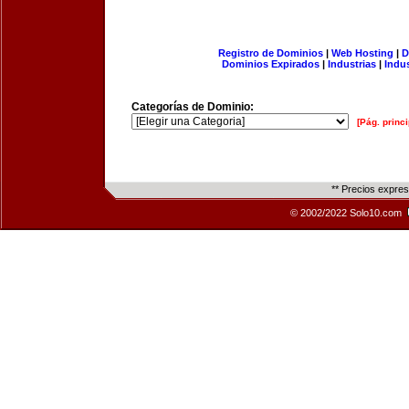
Registro de Dominios
|
Web Hosting
|
D
Dominios Expirados
|
Industrias
|
Indu
Categorías de Dominio:
[Pág. princi
** Precios expre
© 2002/2022 Solo10.com