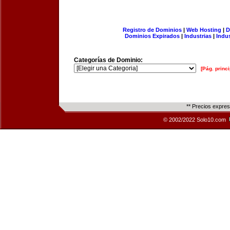
Registro de Dominios
|
Web Hosting
|
D
Dominios Expirados
|
Industrias
|
Indu
Categorías de Dominio:
[Pág. princi
** Precios expre
© 2002/2022 Solo10.com