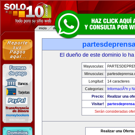
partesdeprens
El dueño de este dominio lo ha
Mayusculas:
PARTESDEPRE
Minusculas:
partesdeprensa
Longitud:
14 caracteres
Categorias:
InformaciÃ³n y N
Precio:
Realizar una ofe
Visitar!
partesdeprens
Serán consideradas ofer
Realizar una Oferta