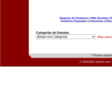
Registro de Dominios
|
Web Hosting
|
D
Dominios Expirados
|
Industrias
|
Indu
Categorías de Dominio:
[Pág. princi
** Precios expre
© 2002/2022 Solo10.com