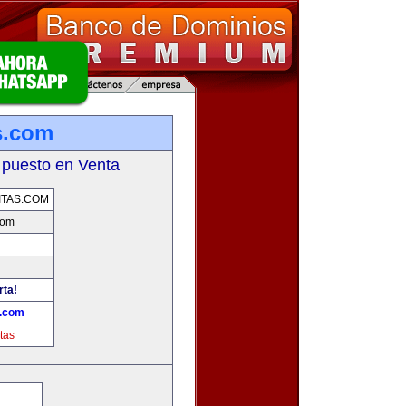
s.com
 puesto en Venta
TAS.COM
com
rta!
s.com
tas