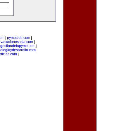
com
|
pymeclub.com
|
|
vacacionesasia.com
|
|
gestiondelapyme.com
|
nologiaydesarrollo.com
|
ticias.com
|