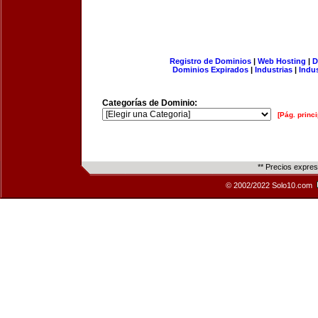
Registro de Dominios
|
Web Hosting
|
D
Dominios Expirados
|
Industrias
|
Indu
Categorías de Dominio:
[Pág. princi
** Precios expre
© 2002/2022 Solo10.com