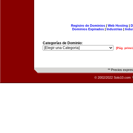
Registro de Dominios
|
Web Hosting
|
D
Dominios Expirados
|
Industrias
|
Indu
Categorías de Dominio:
[Pág. princi
** Precios expre
© 2002/2022 Solo10.com