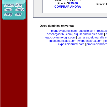
COMPRAR AHORA
Precio $
999.00
Precio 
COMPRAR AHORA
Otros dominios en venta:
mundoviajeros.com
|
susocio.com
|
restaur
descargas365.com
|
alquilerinmuebles.com
|
e
negocioytecnologia.com
|
camarasdefotografia.
infocomerciales.com
|
webdescarga.com
|
t
exposicionrural.com
|
producciondec