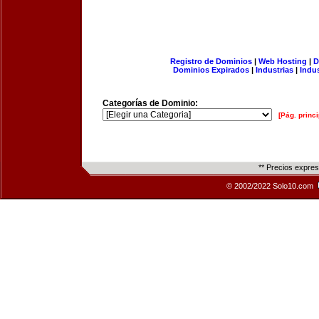
Registro de Dominios
|
Web Hosting
|
D
Dominios Expirados
|
Industrias
|
Indu
Categorías de Dominio:
[Pág. princi
** Precios expre
© 2002/2022 Solo10.com