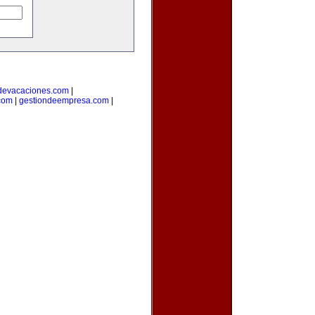
devacaciones.com
|
.com
|
gestiondeempresa.com
|