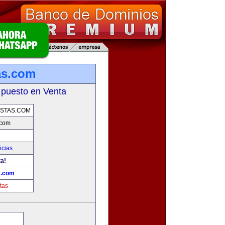
as.com
 puesto en Venta
STAS.COM
.com
icias
ta!
s.com
tas