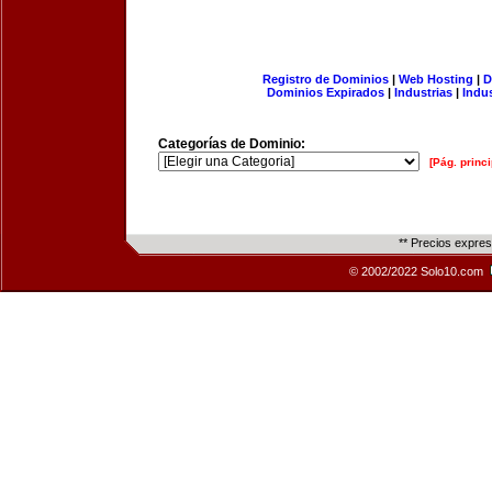
Registro de Dominios
|
Web Hosting
|
D
Dominios Expirados
|
Industrias
|
Indu
Categorías de Dominio:
[Pág. princi
** Precios expre
© 2002/2022 Solo10.com