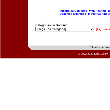
Registro de Dominios
|
Web Hosting
|
D
Dominios Expirados
|
Industrias
|
Indu
Categorías de Dominio:
[Pág. princi
** Precios expre
© 2002/2022 Solo10.com