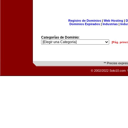
Registro de Dominios
|
Web Hosting
|
D
Dominios Expirados
|
Industrias
|
Indu
Categorías de Dominio:
[Pág. princi
** Precios expre
© 2002/2022 Solo10.com