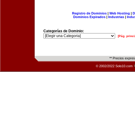
Registro de Dominios
|
Web Hosting
|
D
Dominios Expirados
|
Industrias
|
Indu
Categorías de Dominio:
[Pág. princi
** Precios expre
© 2002/2022 Solo10.com