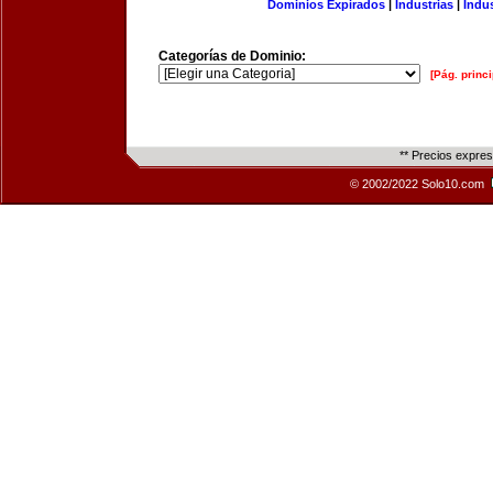
Dominios Expirados
|
Industrias
|
Indu
Categorías de Dominio:
[Pág. princi
** Precios expre
© 2002/2022 Solo10.com