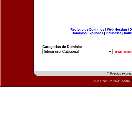
Registro de Dominios
|
Web Hosting
|
D
Dominios Expirados
|
Industrias
|
Indu
Categorías de Dominio:
[Pág. princi
** Precios expre
© 2002/2022 Solo10.com