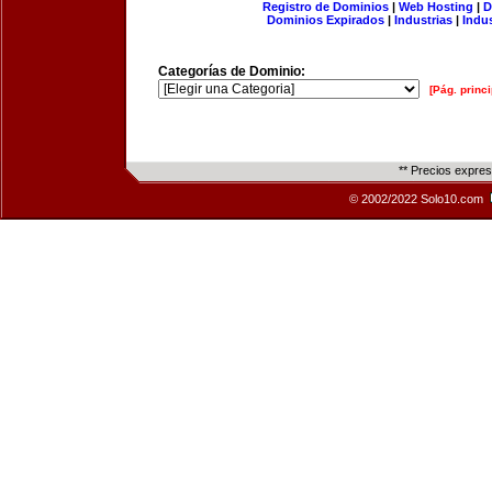
Registro de Dominios
|
Web Hosting
|
D
Dominios Expirados
|
Industrias
|
Indu
Categorías de Dominio:
[Pág. princi
** Precios expre
© 2002/2022 Solo10.com