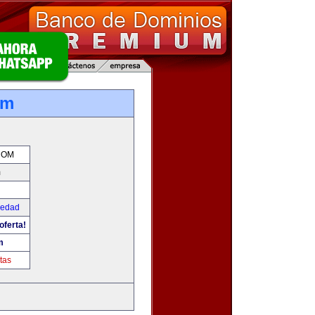
om
COM
m
iedad
oferta!
m
tas