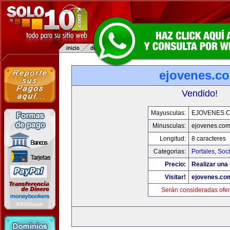
ejovenes.c
Vendido!
Mayusculas:
EJOVENES.
Minusculas:
ejovenes.co
Longitud:
8 caracteres
Categorias:
Portales
,
Soc
Precio:
Realizar una 
Visitar!
ejovenes.co
Serán consideradas ofer