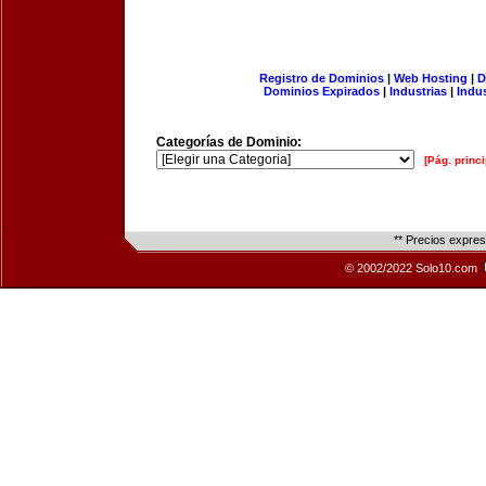
Registro de Dominios
|
Web Hosting
|
D
Dominios Expirados
|
Industrias
|
Indu
Categorías de Dominio:
[Pág. princi
** Precios expre
© 2002/2022 Solo10.com