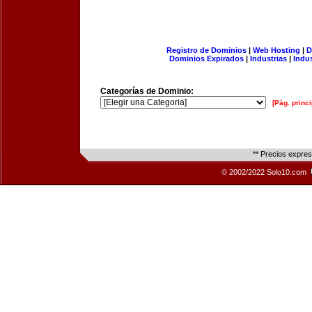
Registro de Dominios
|
Web Hosting
|
D
Dominios Expirados
|
Industrias
|
Indu
Categorías de Dominio:
[Pág. princi
** Precios expre
© 2002/2022 Solo10.com