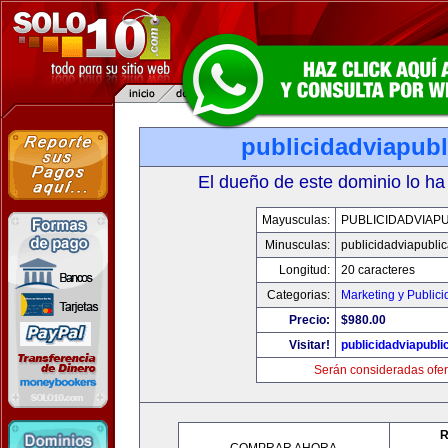
publicidadviapub
El dueño de este dominio lo ha
Mayusculas:
PUBLICIDADVIAP
Minusculas:
publicidadviapubli
Longitud:
20 caracteres
Categorias:
Marketing y Public
Precio:
$980.00
Visitar!
publicidadviapubl
Serán consideradas ofer
R