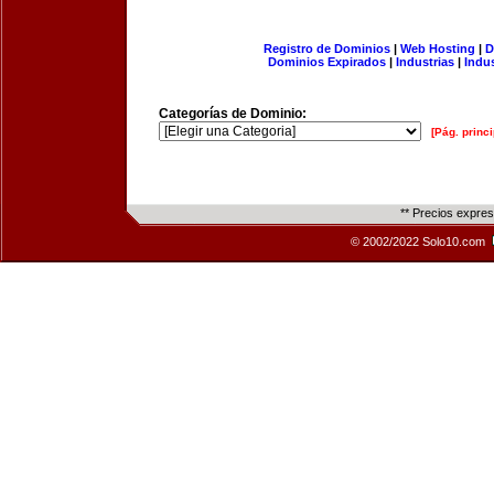
Registro de Dominios
|
Web Hosting
|
D
Dominios Expirados
|
Industrias
|
Indu
Categorías de Dominio:
[Pág. princi
** Precios expre
© 2002/2022 Solo10.com