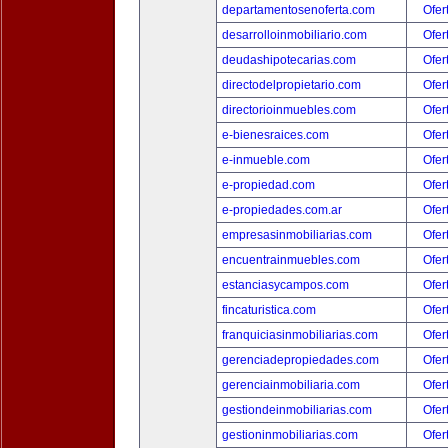
departamentosenoferta.com
Ofer
desarrolloinmobiliario.com
Ofer
deudashipotecarias.com
Ofer
directodelpropietario.com
Ofer
directorioinmuebles.com
Ofer
e-bienesraices.com
Ofer
e-inmueble.com
Ofer
e-propiedad.com
Ofer
e-propiedades.com.ar
Ofer
empresasinmobiliarias.com
Ofer
encuentrainmuebles.com
Ofer
estanciasycampos.com
Ofer
fincaturistica.com
Ofer
franquiciasinmobiliarias.com
Ofer
gerenciadepropiedades.com
Ofer
gerenciainmobiliaria.com
Ofer
gestiondeinmobiliarias.com
Ofer
gestioninmobiliarias.com
Ofer