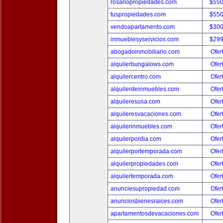
rosariopropiedades.com
$550
tuspropiedades.com
$550
vendoapartamento.com
$300
inmueblesyservicios.com
$299
abogadoinmobiliario.com
Ofer
alquilerbungalows.com
Ofer
alquilercentro.com
Ofer
alquilerdeinmuebles.com
Ofer
alquileresusa.com
Ofer
alquileresvacaciones.com
Ofer
alquilerinmuebles.com
Ofer
alquilerpordia.com
Ofer
alquilerportemporada.com
Ofer
alquilerpropiedades.com
Ofer
alquilertemporada.com
Ofer
anunciesupropiedad.com
Ofer
anunciosbienesraices.com
Ofer
apartamentosdevacaciones.com
Ofer