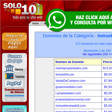
Dominios de la Categoría -
Inmueb
372 dominios en esta categ
Mostrando 1 de 150
Ver siguientes 150 >>
Nombre de Dominio
Preci
miamipropiedades.com
$15,0
Inmuebles.pe
$8,50
VentaDeCampos.com
$7,90
guiainmuebles.com
$5,50
i-propiedades.com
$5,50
propiedadesenventa.com
$5,49
inmueblesmadrid.com
$5,00