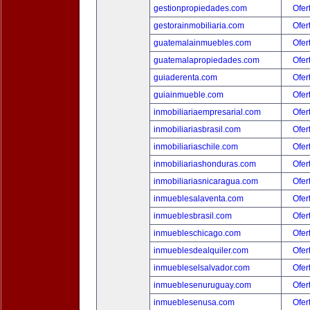
gestionpropiedades.com
Ofer
gestorainmobiliaria.com
Ofer
guatemalainmuebles.com
Ofer
guatemalapropiedades.com
Ofer
guiaderenta.com
Ofer
guiainmueble.com
Ofer
inmobiliariaempresarial.com
Ofer
inmobiliariasbrasil.com
Ofer
inmobiliariaschile.com
Ofer
inmobiliariashonduras.com
Ofer
inmobiliariasnicaragua.com
Ofer
inmueblesalaventa.com
Ofer
inmueblesbrasil.com
Ofer
inmuebleschicago.com
Ofer
inmueblesdealquiler.com
Ofer
inmuebleselsalvador.com
Ofer
inmueblesenuruguay.com
Ofer
inmueblesenusa.com
Ofer