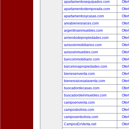
apartamentosequipados.com
Ofer
apartamentostemporada.com
Ofer
apartamentosycasas.com
Ofer
areabienesraices.com
Ofer
argentinainmuebles.com
Ofer
arriendodepropiedades.com
Ofer
avisosinmobiliarios.com
Ofer
avisosinmuebles.com
Ofer
bancoinmobiliario.com
Ofer
barcelonapropiedades.com
Ofer
bienesenventa.com
Ofer
bienesraicesalaventa.com
Ofer
buscadordecasas.com
Ofer
buscadordeinmuebles.com
Ofer
campoenventa.com
Ofer
camposbolivia.com
Ofer
camposenbolivia.com
Ofer
CamposEnVenta.net
Ofer