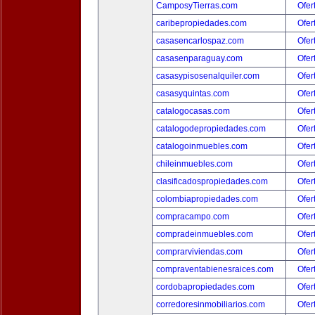
CamposyTierras.com
Ofer
caribepropiedades.com
Ofer
casasencarlospaz.com
Ofer
casasenparaguay.com
Ofer
casasypisosenalquiler.com
Ofer
casasyquintas.com
Ofer
catalogocasas.com
Ofer
catalogodepropiedades.com
Ofer
catalogoinmuebles.com
Ofer
chileinmuebles.com
Ofer
clasificadospropiedades.com
Ofer
colombiapropiedades.com
Ofer
compracampo.com
Ofer
compradeinmuebles.com
Ofer
comprarviviendas.com
Ofer
compraventabienesraices.com
Ofer
cordobapropiedades.com
Ofer
corredoresinmobiliarios.com
Ofer