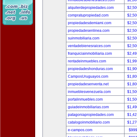
inmueblesbienesraices.com
$2,80
alquilerdepropiedades.com
$2,50
compratupropiedad.com
$2,50
propiedadesdemiami.com
$2,50
propiedadesenlinea.com
$2,50
suinmobiliaria.com
$2,50
ventadebienesraices.com
$2,50
franquiciainmobiliaria.com
$2,49
rentadeinmuebles.com
$1,99
propiedadeshonduras.com
$1,90
CamposUruguayos.com
$1,80
propiedadesenventa.net
$1,80
inmueblesvenezuela.com
$1,50
portalinmuebles.com
$1,50
guiadeinmobiliarias.com
$1,49
patagoniapropiedades.com
$1,42
catalogoinmobiliario.com
$1,27
e-campos.com
$999